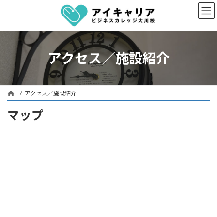
コ
ナ
ン
ビ
テ
ゲ
ン
ー
ツ
シ
へ
ョ
アクセス／施設紹介
ス
ン
キ
に
ッ
移
プ
動
アクセス／施設紹介
マップ